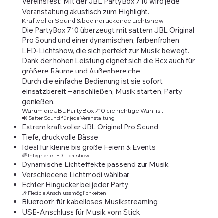
Vereinsfest: Mit der JBL PartyBox 710 wird jede
Veranstaltung akustisch zum Highlight.
Kraftvoller Sound & beeindruckende Lichtshow
Die PartyBox 710 überzeugt mit sattem JBL Original
Pro Sound und einer dynamischen, farbenfrohen
LED-Lichtshow, die sich perfekt zur Musik bewegt.
Dank der hohen Leistung eignet sich die Box auch für
größere Räume und Außenbereiche.
Durch die einfache Bedienung ist sie sofort
einsatzbereit – anschließen, Musik starten, Party
genießen.
Warum die JBL PartyBox 710 die richtige Wahl ist
🔊 Satter Sound für jede Veranstaltung
Extrem kraftvoller JBL Original Pro Sound
Tiefe, druckvolle Bässe
Ideal für kleine bis große Feiern & Events
🌈 Integrierte LED-Lichtshow
Dynamische Lichteffekte passend zur Musik
Verschiedene Lichtmodi wählbar
Echter Hingucker bei jeder Party
🎶 Flexible Anschlussmöglichkeiten
Bluetooth für kabelloses Musikstreaming
USB-Anschluss für Musik vom Stick