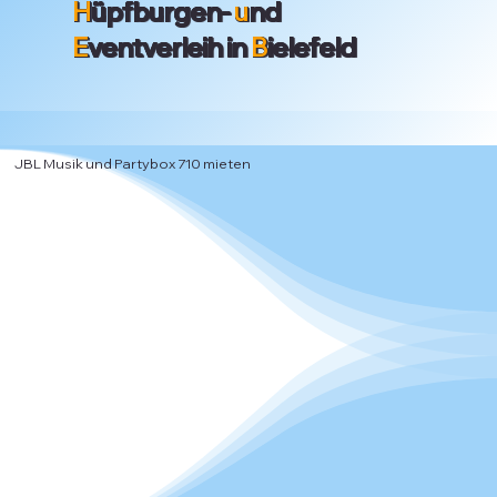
H
üpfburgen-
u
nd
E
ventverleih in
B
ielefeld
JBL Musik und Partybox 710 mieten