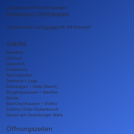
Lageranschrift für Abholungen
Mönkeweg 25, 33659 Bielefeld
Top bewertet auf
Google
mit 4,8 Sternen!
Städte
Bielefeld
Herford
Gütersloh
Paderborn
Bad Salzuflen
Detmold + Lage
Steinhagen + Halle (Westf.)
Borgholzhausen + Werther
Bünde
Bad Oeynhausen + Vlotho
Schloss Holte-Stukenbrock
Dissen am Teutoburger Wald
Öffnungszeiten