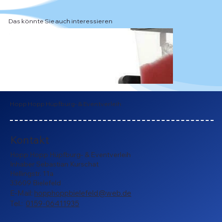
Das könnte Sie auch interessieren
Hopp Hopp Hüpfburg- & Eventverleih
Kontakt
Hopp Hopp Hüpfburg- & Eventverleih
Inhaber Sebastian Kurschat
Hellingstr. 11a
33609 Bielefeld
E-Mail:
hopphoppbielefeld@web.de
Tel.:
0159-06411935