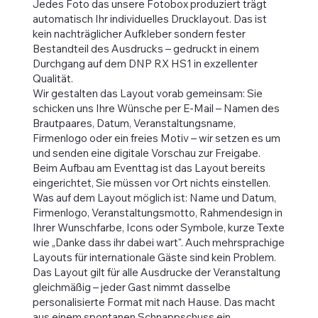
Jedes Foto das unsere Fotobox produziert trägt
automatisch Ihr individuelles Drucklayout. Das ist
kein nachträglicher Aufkleber sondern fester
Bestandteil des Ausdrucks – gedruckt in einem
Durchgang auf dem DNP RX HS1 in exzellenter
Qualität.
Wir gestalten das Layout vorab gemeinsam: Sie
schicken uns Ihre Wünsche per E-Mail – Namen des
Brautpaares, Datum, Veranstaltungsname,
Firmenlogo oder ein freies Motiv – wir setzen es um
und senden eine digitale Vorschau zur Freigabe.
Beim Aufbau am Eventtag ist das Layout bereits
eingerichtet, Sie müssen vor Ort nichts einstellen.
Was auf dem Layout möglich ist: Name und Datum,
Firmenlogo, Veranstaltungsmotto, Rahmendesign in
Ihrer Wunschfarbe, Icons oder Symbole, kurze Texte
wie „Danke dass ihr dabei wart". Auch mehrsprachige
Layouts für internationale Gäste sind kein Problem.
Das Layout gilt für alle Ausdrucke der Veranstaltung
gleichmäßig – jeder Gast nimmt dasselbe
personalisierte Format mit nach Hause. Das macht
aus einem spontanen Schnappschuss ein