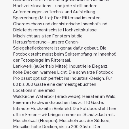
Hochzeitslocations – und jede stellt andere
Anforderungen an Technik und Aufstellung.
Sparrenburg (Mitte): Der Rittersaal im ersten
Obergeschoss und der historische Innenhof sind
Bielefelds romantischste Hochzeitskulisse.
Mischlicht aus alten Fenstern ist die
Herausforderung – unsere Canon-
Spiegelreflexkamera ist genau dafür gebaut. Die
Fotobox steht meist beim Sektempfang im Innenhof,
der Fotospiegel im Rittersaal.
Lenkwerk (außerhalb Mitte): Industrielle Eleganz,
hohe Decken, warmes Licht. Die schwarze Fotobox
Pro passt optisch perfekt ins Industrial-Design. Für
80 bis 300 Gäste eine der meistgebuchten
Locations in Bielefeld.
Waldkirche Waterbör (Brackwede): Heiraten im Wald,
Feiern im Fachwerkhäuschen, bis zu 110 Gäste.
Intimste Hochzeit in Bielefeld. Die Fotobox steht hier
oft im Freien – wir bringen immer ein Schutzdach mit.
Muschelsaal (Heepen): Muscheln aus der Südsee,
Mosaike, hohe Decken, bis zu 200 Gäste. Der