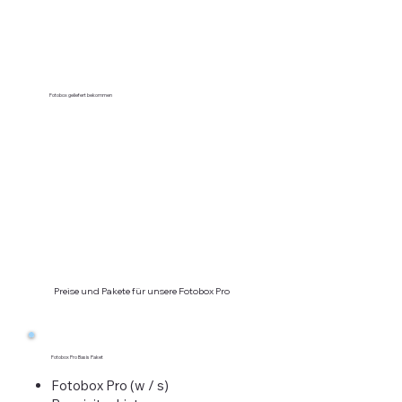
Fotobox geliefert bekommen
Preise und Pakete für unsere Fotobox Pro
Fotobox Pro Basis Paket
Fotobox Pro (w / s)