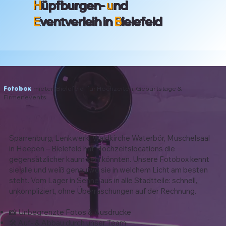
H
üpfburgen-
u
nd
E
ventverleih in
B
ielefeld
Fotobox
mieten Bielefeld- für Hochzeiten, Geburtstage &
Firmenevents
Sparrenburg, Lenkwerk, Waldkirche Waterbör, Muschelsaal
in Heepen – Bielefeld hat Hochzeitslocations die
gegensätzlicher kaum sein könnten. Unsere Fotobox kennt
sie alle und weiß genau wo sie in welchem Licht am besten
steht. Vom Lager in Senne aus in alle Stadtteile: schnell,
unkompliziert, ohne Überraschungen auf der Rechnung.
📸 Unbegrenzte Fotos & Ausdrucke
🛠️ Auf- & Abbau durch unser Team