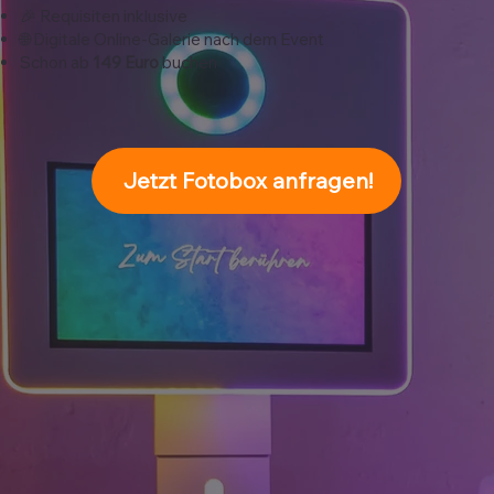
🎉 Requisiten inklusive
🌐 Digitale Online-Galerie nach dem Event
Schon ab
149 Euro
buchen
Jetzt Fotobox anfragen!