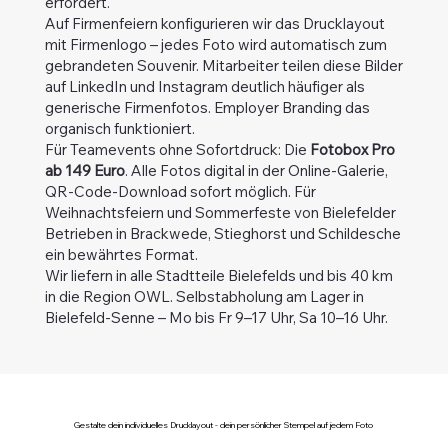
erfordert.
Auf Firmenfeiern konfigurieren wir das Drucklayout
mit Firmenlogo – jedes Foto wird automatisch zum
gebrandeten Souvenir. Mitarbeiter teilen diese Bilder
auf LinkedIn und Instagram deutlich häufiger als
generische Firmenfotos. Employer Branding das
organisch funktioniert.
Für Teamevents ohne Sofortdruck: Die
Fotobox Pro
ab 149 Euro
. Alle Fotos digital in der Online-Galerie,
QR-Code-Download sofort möglich. Für
Weihnachtsfeiern und Sommerfeste von Bielefelder
Betrieben in Brackwede, Stieghorst und Schildesche
ein bewährtes Format.
Wir liefern in alle Stadtteile Bielefelds und bis 40 km
in die Region OWL. Selbstabholung am Lager in
Bielefeld-Senne – Mo bis Fr 9–17 Uhr, Sa 10–16 Uhr.
Gestalte dein individuelles Drucklayout - dein persönlicher Stempel auf jedem Foto