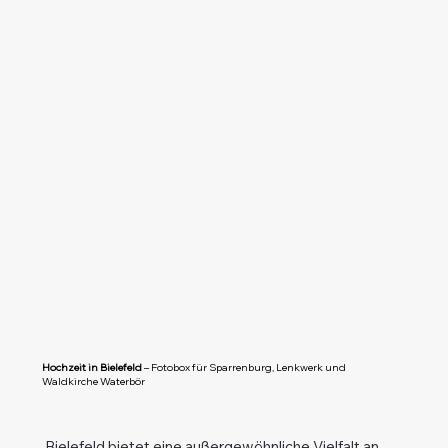
Hochzeit in Bielefeld
– Fotobox für Sparrenburg, Lenkwerk und
Waldkirche Waterbör
Bielefeld bietet eine außergewöhnliche Vielfalt an