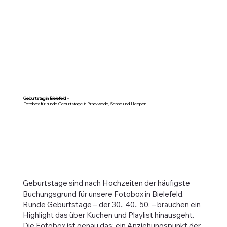
Geburtstag in Bielefeld
–
Fotobox für runde Geburtstage in Brackwede, Senne und Heepen
Geburtstage sind nach Hochzeiten der häufigste
Buchungsgrund für unsere Fotobox in Bielefeld.
Runde Geburtstage – der 30., 40., 50. – brauchen ein
Highlight das über Kuchen und Playlist hinausgeht.
Die Fotobox ist genau das: ein Anziehungspunkt der