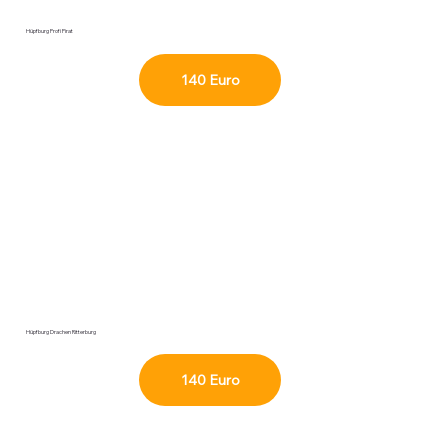
Hüpfburg Profi Pirat
140 Euro
Hüpfburg Drachen Ritterburg
140 Euro