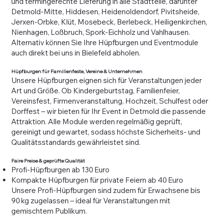
und termingerechte Lieferung in alle Stadtteile, darunter
Detmold-Mitte, Hiddesen, Heidenoldendorf, Pivitsheide,
Jerxen-Orbke, Klüt, Mosebeck, Berlebeck, Heiligenkirchen,
Nienhagen, Loßbruch, Spork-Eichholz und Vahlhausen.
Alternativ können Sie Ihre Hüpfburgen und Eventmodule
auch direkt bei uns in Bielefeld abholen.
Hüpfburgen für Familienfeste, Vereine & Unternehmen
Unsere Hüpfburgen eignen sich für Veranstaltungen jeder
Art und Größe. Ob Kindergeburtstag, Familienfeier,
Vereinsfest, Firmenveranstaltung, Hochzeit, Schulfest oder
Dorffest – wir bieten für Ihr Event in Detmold die passende
Attraktion. Alle Module werden regelmäßig geprüft,
gereinigt und gewartet, sodass höchste Sicherheits- und
Qualitätsstandards gewährleistet sind.
Faire Preise & geprüfte Qualität
Profi-Hüpfburgen ab 130 Euro
Kompakte Hüpfburgen für private Feiern ab 40 Euro
Unsere Profi-Hüpfburgen sind zudem für Erwachsene bis
90 kg zugelassen – ideal für Veranstaltungen mit
gemischtem Publikum.