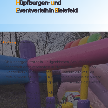
H
üpfburgen-
u
nd
E
ventverleih in
B
ielefeld
Hüpfburg
mieten in Detmold & Lage
Ob Kindergeburtstag in Heiligenkirchen, Schulfest in der
Innenstadt oder Vereinsfest in Pivitsheide – Hopp Hopp
Eventverleih bringt die passende Hüpfburg direkt zu dir.
Profi-Modelle für bis zu 20 Kinder, kleine Modelle für private
Feiern. Auch Lage und Lemgo werden zuverlässig beliefert.
✅ Lieferung & Aufbau möglich
✅ Sauber & geprüft
✅ Faire Preise ohne versteckte Kosten
✅ Auch kurzfristig verfügbar