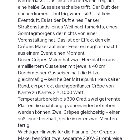
werden lässt. Das leise Zischen wenn Teig auf
eine heiße Gusseisenscheibe trifft. Der Duft der
danach kommt – buttrig, warm, süß – ist kein
Eventduft. Es ist der Duft eines Pariser
Straßenstands, eines Weihnachtsmarkts, eines
Sonntagmorgens der nichts von einer
Veranstaltung hat. Das ist der Effekt den ein
Crêpes Maker auf einer Feier erzeugt: er macht
aus einem Event einen Moment.
Unser Crêpes Maker hat zwei Heizplatten aus
emailliertem Gusseisen mit jeweils 40 cm
Durchmesser. Gusseisen hält die Hitze
gleichmäßig – kein heißer Mittelpunkt, kein kalter
Rand, ein perfekt durchgebräunter Crêpe von
Kante zu Kante. 2 × 3.000 Watt,
Temperaturbereich bis 300 Grad, zwei getrennte
Platten die unabhängig voneinander betrieben
werden können. Zwei Crêpes gleichzeitig – einer
süß, einer herzhaft, beide in unter zwei Minuten
fertig.
Wichtiger Hinweis für die Planung: Der Crêpes
Maker benötigt zwei separate 230V-Stromkreise