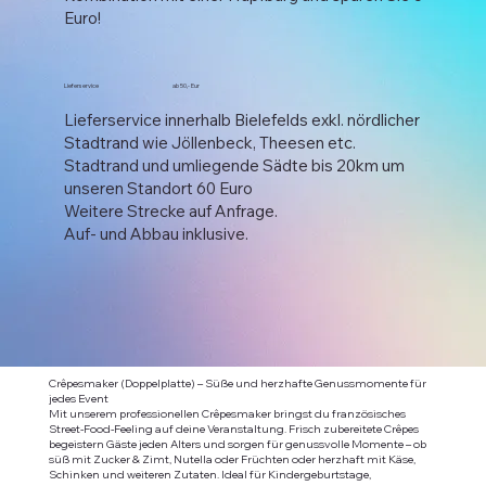
Euro!
Lieferservice ab 50,- Eur
Lieferservice innerhalb Bielefelds exkl. nördlicher
Stadtrand wie Jöllenbeck, Theesen etc.
​Stadtrand und umliegende Sädte bis 20km um
unseren Standort 60 Euro
Weitere Strecke auf Anfrage.​
Auf- und Abbau inklusive.​
Crêpesmaker (Doppelplatte) – Süße und herzhafte Genussmomente für
jedes Event
Mit unserem professionellen Crêpesmaker bringst du französisches
Street-Food-Feeling auf deine Veranstaltung. Frisch zubereitete Crêpes
begeistern Gäste jeden Alters und sorgen für genussvolle Momente – ob
süß mit Zucker & Zimt, Nutella oder Früchten oder herzhaft mit Käse,
Schinken und weiteren Zutaten. Ideal für Kindergeburtstage,