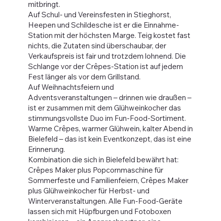
mitbringt.
Auf Schul- und Vereinsfesten in Stieghorst,
Heepen und Schildesche ist er die Einnahme-
Station mit der höchsten Marge. Teig kostet fast
nichts, die Zutaten sind überschaubar, der
Verkaufspreis ist fair und trotzdem lohnend. Die
Schlange vor der Crêpes-Station ist auf jedem
Fest länger als vor dem Grillstand.
Auf Weihnachtsfeiern und
Adventsveranstaltungen – drinnen wie draußen –
ist er zusammen mit dem Glühweinkocher das
stimmungsvollste Duo im Fun-Food-Sortiment.
Warme Crêpes, warmer Glühwein, kalter Abend in
Bielefeld – das ist kein Eventkonzept, das ist eine
Erinnerung.
Kombination die sich in Bielefeld bewährt hat:
Crêpes Maker plus Popcornmaschine für
Sommerfeste und Familienfeiern, Crêpes Maker
plus Glühweinkocher für Herbst- und
Winterveranstaltungen. Alle Fun-Food-Geräte
lassen sich mit Hüpfburgen und Fotoboxen