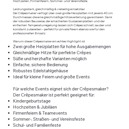
Hochzeiten, Firmenfeiern, Sommer- und Vereinsfeste.
Leistungsstark, gleichmäßig & vielseitig einsetzbar
Der Crêpesmaker verfügt über zwei große Heizplatten mit jeweils 40 cm
Durchmesser, die eine gleichmäßige Hitzeverteilung garantieren. Dank
der robusten Bauweise, der emaillierten Gusseisenplatten und der
einfachen Temperaturregelung lassen sich Crêpes schnell, sauber und
konstant zubereiten – perfekt für private Feiern ebenso wie für den
professionellen Einsatz.
Warum dieser Crêpesmaker ein echtes Highlight ist
Zwei große Heizplatten für hohe Ausgabemengen
Gleichmäßige Hitze für perfekte Crêpes
Süße und herzhafte Varianten möglich
Einfache, sichere Bedienung
Robustes Edelstahlgehäuse
Ideal für kleine Feiern und große Events
Für welche Events eignet sich der Crêpesmaker?
Der Crêpesmaker ist perfekt geeignet für:
Kindergeburtstage
Hochzeiten & Jubiläen
Firmenfeiern & Teamevents
Sommer-, Straßen- und Vereinsfeste
Schul- und Familienfeste