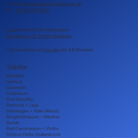
E-Mail:
hopphoppbielefeld@web.de
Tel.:
0159-06411935
Lageranschrift für Abholungen
Mönkeweg 25, 33659 Bielefeld
Top bewertet auf
Google
mit 4,8 Sternen!
Städte
Bielefeld
Herford
Gütersloh
Paderborn
Bad Salzuflen
Detmold + Lage
Steinhagen + Halle (Westf.)
Borgholzhausen + Werther
Bünde
Bad Oeynhausen + Vlotho
Schloss Holte-Stukenbrock