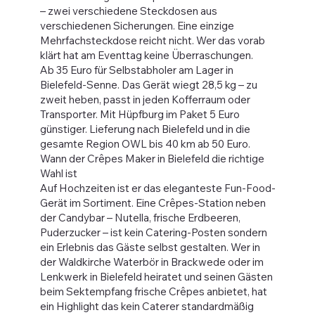
– zwei verschiedene Steckdosen aus
verschiedenen Sicherungen. Eine einzige
Mehrfachsteckdose reicht nicht. Wer das vorab
klärt hat am Eventtag keine Überraschungen.
Ab 35 Euro für Selbstabholer am Lager in
Bielefeld-Senne. Das Gerät wiegt 28,5 kg – zu
zweit heben, passt in jeden Kofferraum oder
Transporter. Mit Hüpfburg im Paket 5 Euro
günstiger. Lieferung nach Bielefeld und in die
gesamte Region OWL bis 40 km ab 50 Euro.
Wann der Crêpes Maker in Bielefeld die richtige
Wahl ist
Auf Hochzeiten ist er das eleganteste Fun-Food-
Gerät im Sortiment. Eine Crêpes-Station neben
der Candybar – Nutella, frische Erdbeeren,
Puderzucker – ist kein Catering-Posten sondern
ein Erlebnis das Gäste selbst gestalten. Wer in
der Waldkirche Waterbör in Brackwede oder im
Lenkwerk in Bielefeld heiratet und seinen Gästen
beim Sektempfang frische Crêpes anbietet, hat
ein Highlight das kein Caterer standardmäßig