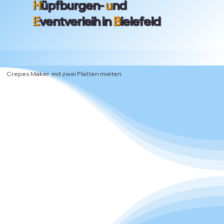
H
üpfburgen-
u
nd
E
ventverleih in
B
ielefeld
Crepes Maker mit zwei Platten mieten