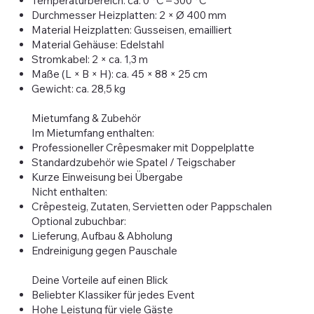
Temperaturbereich: ca. 0 °C – 300 °C
Durchmesser Heizplatten: 2 × Ø 400 mm
Material Heizplatten: Gusseisen, emailliert
Material Gehäuse: Edelstahl
Stromkabel: 2 × ca. 1,3 m
Maße (L × B × H): ca. 45 × 88 × 25 cm
Gewicht: ca. 28,5 kg
Mietumfang & Zubehör
Im Mietumfang enthalten:
Professioneller Crêpesmaker mit Doppelplatte
Standardzubehör wie Spatel / Teigschaber
Kurze Einweisung bei Übergabe
Nicht enthalten:
Crêpesteig, Zutaten, Servietten oder Pappschalen
Optional zubuchbar:
Lieferung, Aufbau & Abholung
Endreinigung gegen Pauschale
Deine Vorteile auf einen Blick
Beliebter Klassiker für jedes Event
Hohe Leistung für viele Gäste