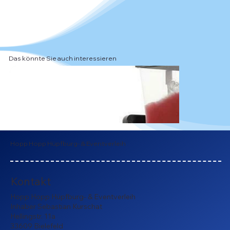
Das könnte Sie auch interessieren
Hopp Hopp Hüpfburg- & Eventverleih
Kontakt
Hopp Hopp Hüpfburg- & Eventverleih
Inhaber Sebastian Kurschat
Hellingstr. 11a
33609 Bielefeld